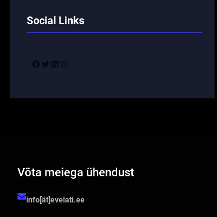
Social Links
Facebook
Twitter
LinkedIn
Instagram
Võta meiega ühendust
info[ät]evelati.ee