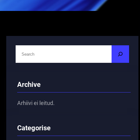
O
t
s
i
Archive
Arhiivi ei leitud.
Categorise