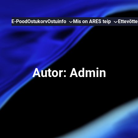
E-Pood
Ostukorv
Ostuinfo
Mis on ARES teip
Ettevõtte
Autor:
Admin