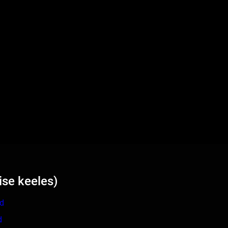
ise keeles)
ed
d