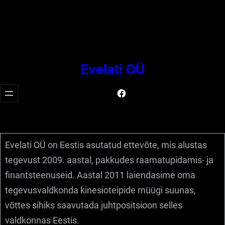
Liigu
sisu
juurde
Evelati OÜ
Facebook
Evelati OÜ on Eestis asutatud ettevõte, mis alustas
tegevust 2009. aastal, pakkudes raamatupidamis- ja
finantsteenuseid. Aastal 2011 laiendasime oma
tegevusvaldkonda kinesioteipide müügi suunas,
võttes sihiks saavutada juhtpositsioon selles
valdkonnas Eestis.