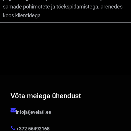
samade põhimõtete ja tõekspidamistega, arenedes
koos klientidega.
Võta meiega ühendust
info[ät]evelati.ee