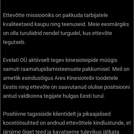
Ettevõtte missiooniks on pakkuda tarbijatele
kvaliteetseid kaupu ning teenuseid. Meie eesmärgiks
on olla turuliidrid nendel turgudel, kus ettevõte
tegutseb.
Evelati OÜ aktiivselt tegev kinesioteipide müügis
samuti raamatupidamisteenuste pakkumisel. Meil on
ametlik esindusõigus Ares Kinesioteibi toodetele
Eestis ning ettevõte on saavutanud olulise positsiooni
antud valdkonna tegijate hulgas Eesti turul.
Positiivne tagasiside klientidelt ja pikaajalised
koostöösuhted on andnud ettevõttele kindlustunde, et
järgime õiget teed ja kavatseme tulevikus jätkata