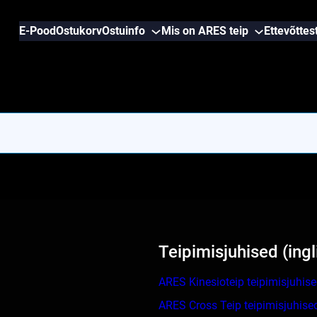
E-Pood
Ostukorv
Ostuinfo
Mis on ARES teip
Ettevõttes
Teipimisjuhised (ingl
ARES Kinesioteip teipimisjuhis
ARES Cross Teip teipimisjuhise