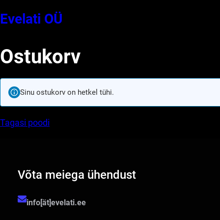
Evelati OÜ
Ostukorv
Sinu ostukorv on hetkel tühi.
Tagasi poodi
Võta meiega ühendust
info[ät]evelati.ee